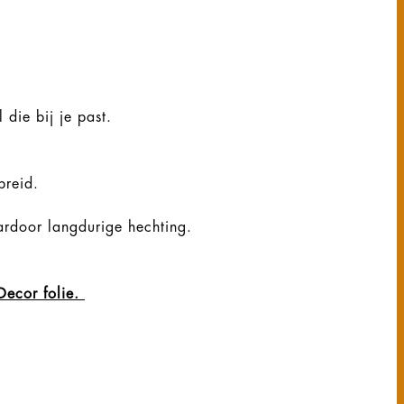
 die bij je past.
ebreid.
ardoor langdurige hechting.
Decor folie.