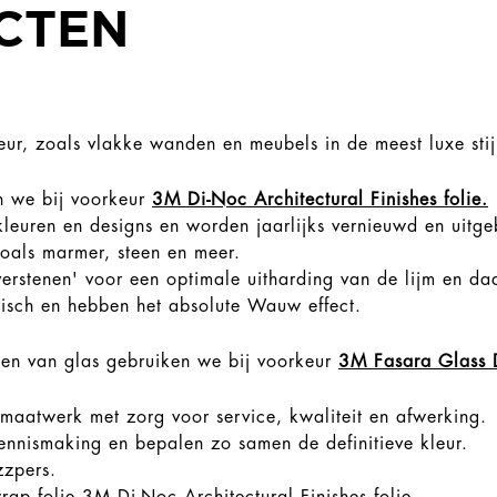
CTEN
ur, zoals vlakke wanden en meubels in de meest luxe stijl
n we bij voorkeur
3M Di-Noc Architectural Finishes folie.
leuren en designs en worden jaarlijks vernieuwd en uitg
zoals marmer, steen en meer.
erstenen' voor een optimale uitharding van de lijm en da
tisch en hebben het absolute Wauw effect.
ylen van glas gebruiken we bij voorkeur
3M Fasara Glass 
maatwerk met zorg voor service, kwaliteit en afwerking.
ennismaking en bepalen zo samen de definitieve kleur.
zzpers.
wrap folie
3M Di-Noc Architectural Finishes folie.