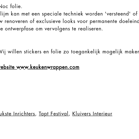
Noc folie.
 lijm kan met een speciale techniek worden 'versteend' of
w renoveren of exclusieve looks voor permanente doelein
de ontwerpfase om vervolgens te realiseren.
ij willen stickers en folie zo toegankelijk mogelijk make
 website www.keukenwrappen.com
ukste Inrichters
,
Tapt Festival
,
Kluivers Interieur