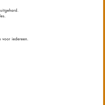
 uitgehard.
des.
n voor iedereen.