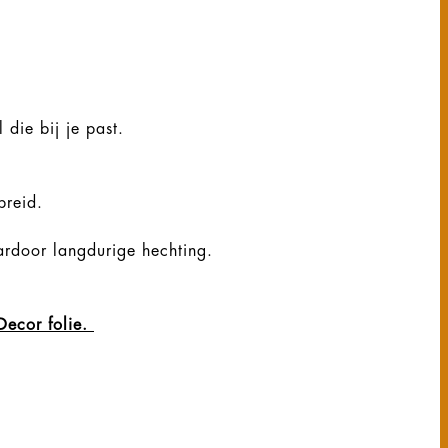
 die bij je past.
ebreid.
ardoor langdurige hechting.
Decor folie.