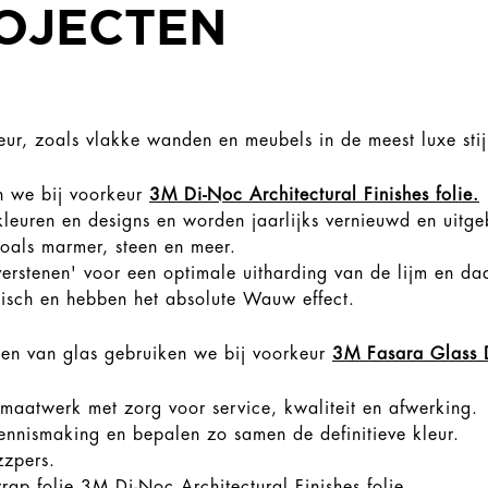
OJECTEN
ur, zoals vlakke wanden en meubels in de meest luxe stijl
n we bij voorkeur
3M Di-Noc Architectural Finishes folie.
leuren en designs en worden jaarlijks vernieuwd en uitg
zoals marmer, steen en meer.
erstenen' voor een optimale uitharding van de lijm en da
tisch en hebben het absolute Wauw effect.
ylen van glas gebruiken we bij voorkeur
3M Fasara Glass 
maatwerk met zorg voor service, kwaliteit en afwerking.
ennismaking en bepalen zo samen de definitieve kleur.
zzpers.
wrap folie
3M Di-Noc Architectural Finishes folie.