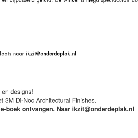
ght en bijpassend geluid. De winkel is mega spectaculair 
plaats naar
ikzit@onderdeplak.nl
n en designs!
3M Di-Noc Architectural Finishes.
is e-boek ontvangen. Naar ikzit@onderdeplak.nl